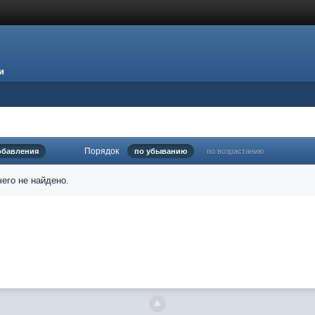
и
Порядок
обавления
по убыванию
по возрастанию
его не найдено.