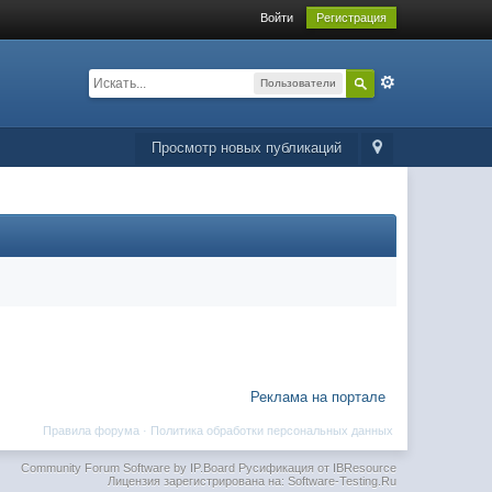
Войти
Регистрация
Пользователи
Просмотр новых публикаций
Реклама на портале
Правила форума
·
Политика обработки персональных данных
Community Forum Software by IP.Board
Русификация от IBResource
Лицензия зарегистрирована на: Software-Testing.Ru