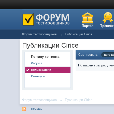
Портал
Тренинг
Форум тестировщиков
→
Публикации Cirice
Публикации Cirice
Сортировать
Дате д
По типу контента
Форумы
По вашему запросу нич
Пользователи
Календарь
Форум тестировщиков
→
Публикации Cirice
Помощь