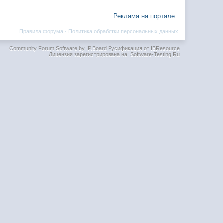
Реклама на портале
Правила форума
·
Политика обработки персональных данных
Community Forum Software by IP.Board
Русификация от IBResource
Лицензия зарегистрирована на: Software-Testing.Ru