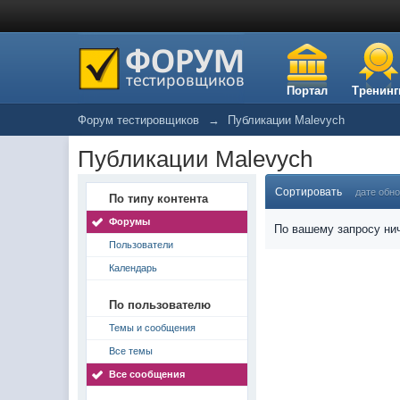
Портал
Тренинг
Форум тестировщиков
→
Публикации Malevych
Публикации Malevych
Сортировать
дате обн
По типу контента
Форумы
По вашему запросу нич
Пользователи
Календарь
По пользователю
Темы и сообщения
Все темы
Все сообщения