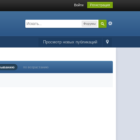
Войти
Регистрация
Форумы
Просмотр новых публикаций
быванию
по возрастанию