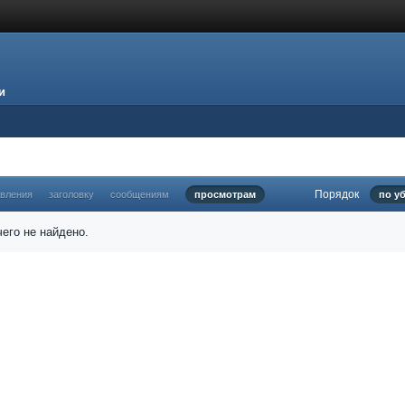
и
Порядок
овления
заголовку
сообщениям
просмотрам
по у
его не найдено.