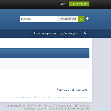
Войти
Регистрация
Пользователи
Просмотр новых публикаций
Реклама на портале
Правила форума
·
Политика обработки персональных данных
Community Forum Software by IP.Board
Русификация от IBResource
Лицензия зарегистрирована на: Software-Testing.Ru