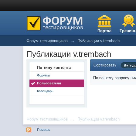
Портал
Тренинг
Форум тестировщиков
→
Публикации v.trembach
Публикации v.trembach
Сортировать
Дате д
По типу контента
Форумы
По вашему запросу нич
Пользователи
Календарь
Форум тестировщиков
→
Публикации v.trembach
Помощь