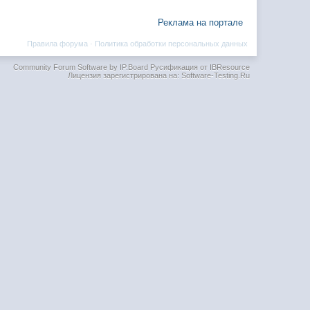
Реклама на портале
Правила форума
·
Политика обработки персональных данных
Community Forum Software by IP.Board
Русификация от IBResource
Лицензия зарегистрирована на: Software-Testing.Ru