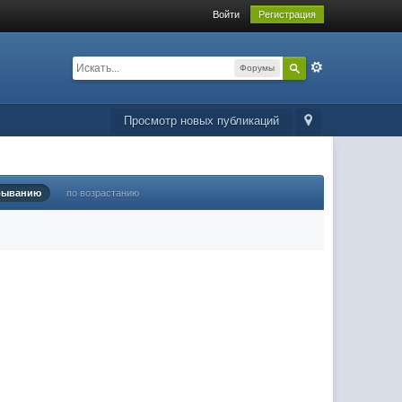
Войти
Регистрация
Форумы
Просмотр новых публикаций
быванию
по возрастанию