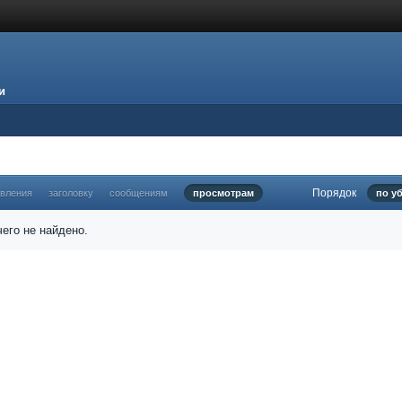
и
Порядок
овления
заголовку
сообщениям
просмотрам
по у
его не найдено.