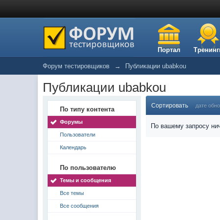
Портал
Тренинг
Форум тестировщиков
→
Публикации ubabkou
Публикации ubabkou
Сортировать
дате обн
По типу контента
Форумы
По вашему запросу нич
Пользователи
Календарь
По пользователю
Темы и сообщения
Все темы
Все сообщения