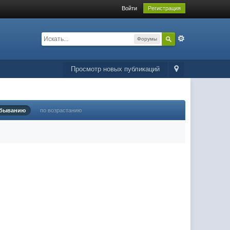
Войти
Регистрация
Форумы
Просмотр новых публикаций
убыванию
по возрастанию