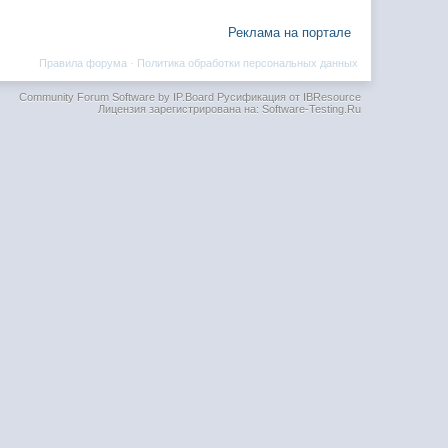
Реклама на портале
Правила форума
·
Политика обработки персональных данных
Community Forum Software by IP.Board
Русификация от IBResource
Лицензия зарегистрирована на: Software-Testing.Ru