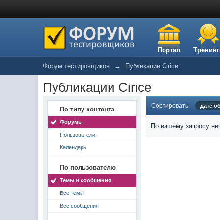
Портал
Тренинг
Форум тестировщиков
→
Публикации Cirice
Публикации Cirice
Сортировать
дате о
По типу контента
Форумы
По вашему запросу нич
Пользователи
Календарь
По пользователю
Темы и сообщения
Все темы
Все сообщения