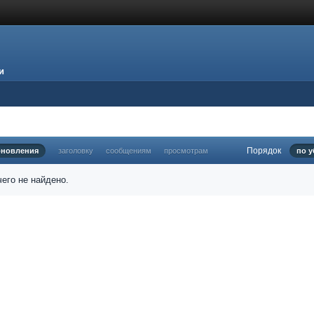
и
Порядок
бновления
заголовку
сообщениям
просмотрам
по 
его не найдено.