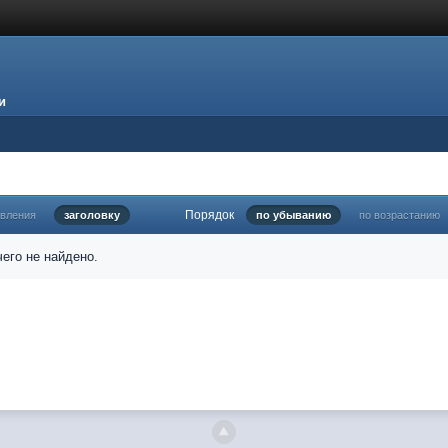
и
Порядок
овления
заголовку
по убыванию
по возрастанию
его не найдено.