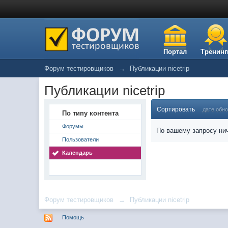
Портал
Тренинг
Форум тестировщиков
→
Публикации nicetrip
Публикации nicetrip
Сортировать
дате обн
По типу контента
Форумы
По вашему запросу нич
Пользователи
Календарь
Форум тестировщиков
→
Публикации nicetrip
Помощь