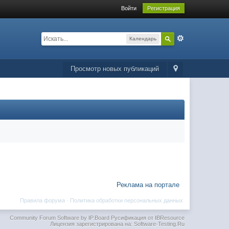
Войти
Регистрация
Календарь
Просмотр новых публикаций
Реклама на портале
Правила форума
·
Политика обработки персональных данных
Community Forum Software by IP.Board
Русификация от IBResource
Лицензия зарегистрирована на: Software-Testing.Ru