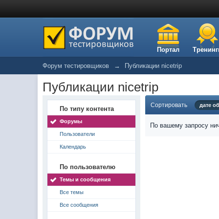
Портал
Тренинг
Форум тестировщиков
→
Публикации nicetrip
Публикации nicetrip
Сортировать
дате о
По типу контента
Форумы
По вашему запросу нич
Пользователи
Календарь
По пользователю
Темы и сообщения
Все темы
Все сообщения