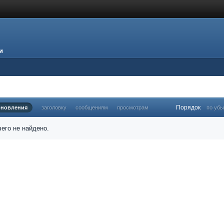
и
Порядок
бновления
заголовку
сообщениям
просмотрам
по уб
его не найдено.