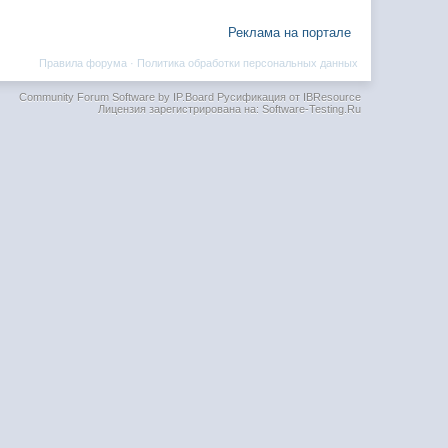
Реклама на портале
Правила форума
·
Политика обработки персональных данных
Community Forum Software by IP.Board
Русификация от IBResource
Лицензия зарегистрирована на: Software-Testing.Ru