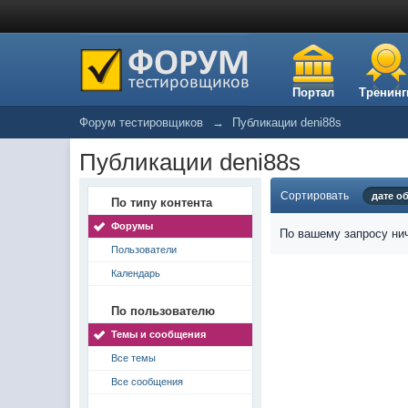
Портал
Тренинг
Форум тестировщиков
→
Публикации deni88s
Публикации deni88s
Сортировать
дате о
По типу контента
Форумы
По вашему запросу нич
Пользователи
Календарь
По пользователю
Темы и сообщения
Все темы
Все сообщения