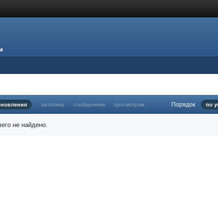
и
Порядок
бновления
заголовку
сообщениям
просмотрам
по 
его не найдено.