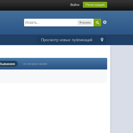
Войти
Регистрация
Форумы
Просмотр новых публикаций
убыванию
по возрастанию