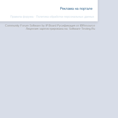
Реклама на портале
Правила форума
·
Политика обработки персональных данных
Community Forum Software by IP.Board
Русификация от IBResource
Лицензия зарегистрирована на: Software-Testing.Ru