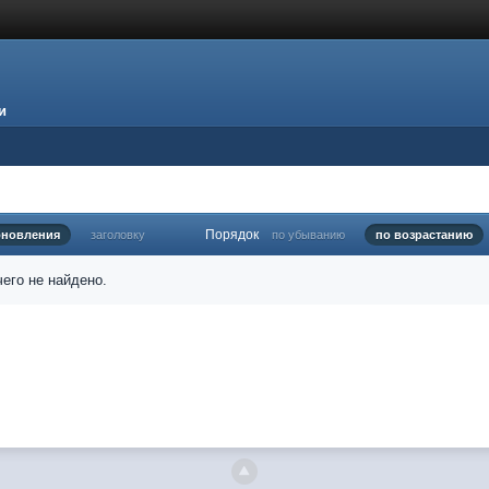
и
Порядок
бновления
заголовку
по убыванию
по возрастанию
его не найдено.