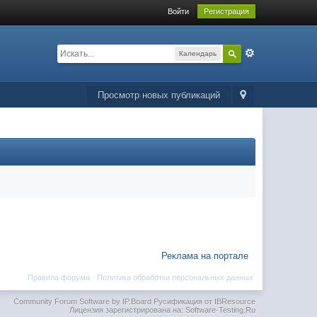
Войти
Регистрация
Календарь
Просмотр новых публикаций
Реклама на портале
Правила форума
·
Политика обработки персональных данных
Community Forum Software by IP.Board
Русификация от IBResource
Лицензия зарегистрирована на: Software-Testing.Ru