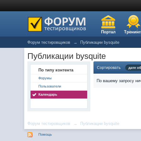
Портал
Тренинг
Форум тестировщиков
→
Публикации bysquite
Публикации bysquite
Сортировать
дате о
По типу контента
Форумы
По вашему запросу нич
Пользователи
Календарь
Форум тестировщиков
→
Публикации bysquite
Помощь