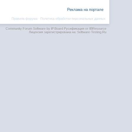
Реклама на портале
Правила форума
·
Политика обработки персональных данных
Community Forum Software by IP.Board
Русификация от IBResource
Лицензия зарегистрирована на: Software-Testing.Ru