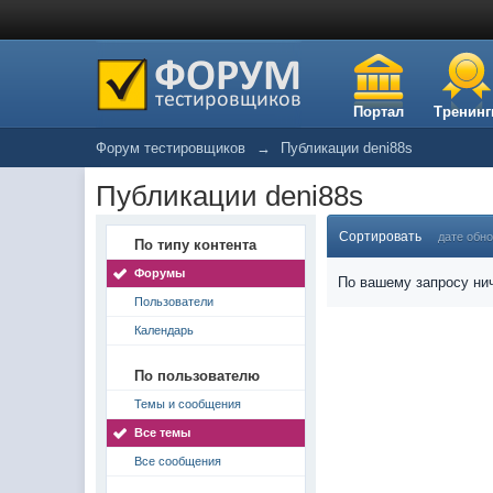
Портал
Тренинг
Форум тестировщиков
→
Публикации deni88s
Публикации deni88s
Сортировать
дате обн
По типу контента
Форумы
По вашему запросу нич
Пользователи
Календарь
По пользователю
Темы и сообщения
Все темы
Все сообщения