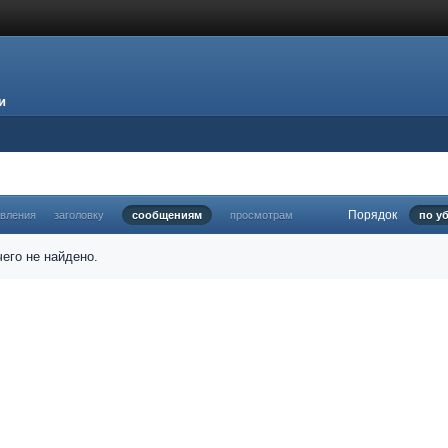
и
Порядок
овления
заголовку
сообщениям
просмотрам
по у
его не найдено.