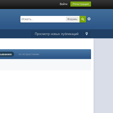
Войти
Регистрация
Форумы
Просмотр новых публикаций
быванию
по возрастанию