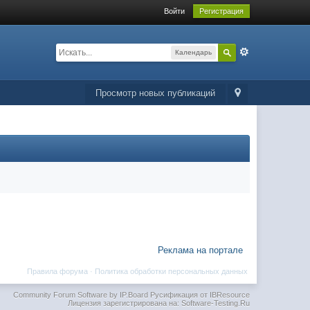
Войти
Регистрация
Календарь
Просмотр новых публикаций
Реклама на портале
Правила форума
·
Политика обработки персональных данных
Community Forum Software by IP.Board
Русификация от IBResource
Лицензия зарегистрирована на: Software-Testing.Ru