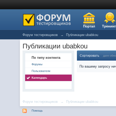
Портал
Тренинг
Форум тестировщиков
→
Публикации ubabkou
Публикации ubabkou
Сортировать
дате обн
По типу контента
Форумы
По вашему запросу нич
Пользователи
Календарь
Форум тестировщиков
→
Публикации ubabkou
Помощь