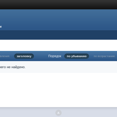
и
Порядок
овления
заголовку
по убыванию
по возрастанию
его не найдено.