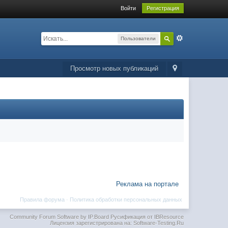
Войти
Регистрация
Пользователи
Просмотр новых публикаций
Реклама на портале
Правила форума
·
Политика обработки персональных данных
Community Forum Software by IP.Board
Русификация от IBResource
Лицензия зарегистрирована на: Software-Testing.Ru