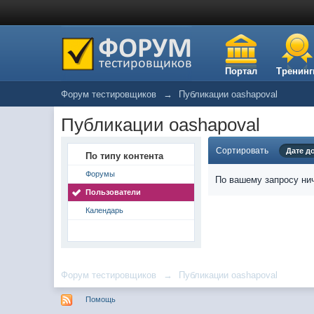
Портал
Тренинг
Форум тестировщиков
→
Публикации oashapoval
Публикации oashapoval
Сортировать
Дате д
По типу контента
Форумы
По вашему запросу нич
Пользователи
Календарь
Форум тестировщиков
→
Публикации oashapoval
Помощь