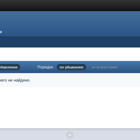
и
Порядок
обавления
по убыванию
по возрастанию
его не найдено.