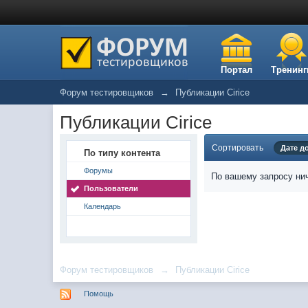
Портал
Тренинг
Форум тестировщиков
→
Публикации Cirice
Публикации Cirice
Сортировать
Дате д
По типу контента
Форумы
По вашему запросу нич
Пользователи
Календарь
Форум тестировщиков
→
Публикации Cirice
Помощь