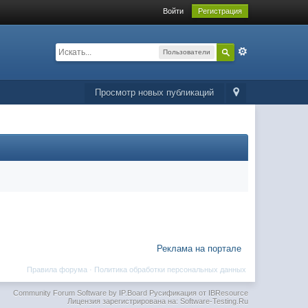
Войти
Регистрация
Пользователи
Просмотр новых публикаций
Реклама на портале
Правила форума
·
Политика обработки персональных данных
Community Forum Software by IP.Board
Русификация от IBResource
Лицензия зарегистрирована на: Software-Testing.Ru