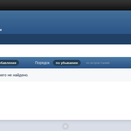
и
Порядок
обавления
по убыванию
по возрастанию
его не найдено.