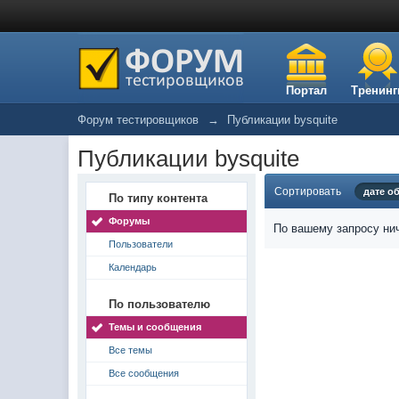
Портал
Тренинг
Форум тестировщиков
→
Публикации bysquite
Публикации bysquite
Сортировать
дате о
По типу контента
Форумы
По вашему запросу нич
Пользователи
Календарь
По пользователю
Темы и сообщения
Все темы
Все сообщения