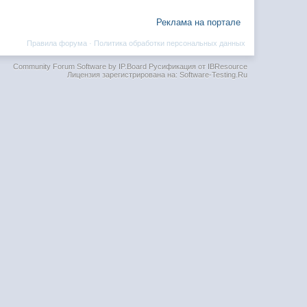
Реклама на портале
Правила форума
·
Политика обработки персональных данных
Community Forum Software by IP.Board
Русификация от IBResource
Лицензия зарегистрирована на: Software-Testing.Ru