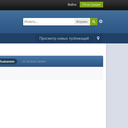
Войти
Регистрация
Форумы
Просмотр новых публикаций
убыванию
по возрастанию