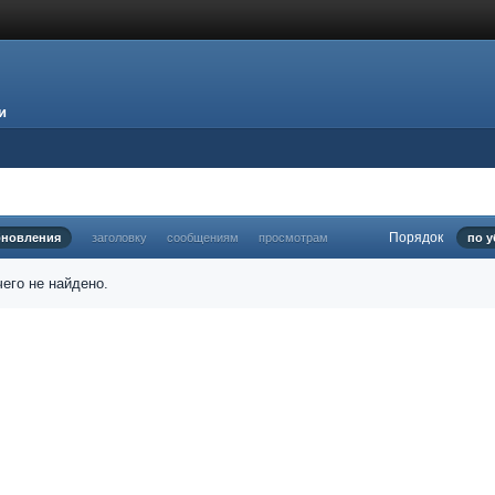
и
Порядок
бновления
заголовку
сообщениям
просмотрам
по 
его не найдено.