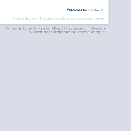
Реклама на портале
Правила форума
·
Политика обработки персональных данных
Community Forum Software by IP.Board
Русификация от IBResource
Лицензия зарегистрирована на: Software-Testing.Ru