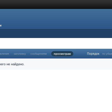
и
Порядок
овления
заголовку
сообщениям
просмотрам
по убы
его не найдено.