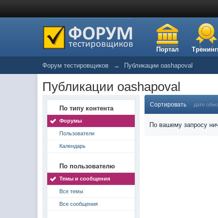
Портал
Тренинг
Форум тестировщиков
→
Публикации oashapoval
Публикации oashapoval
Сортировать
дате обн
По типу контента
Форумы
По вашему запросу нич
Пользователи
Календарь
По пользователю
Темы и сообщения
Все темы
Все сообщения