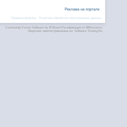
Реклама на портале
Правила форума
·
Политика обработки персональных данных
Community Forum Software by IP.Board
Русификация от IBResource
Лицензия зарегистрирована на: Software-Testing.Ru