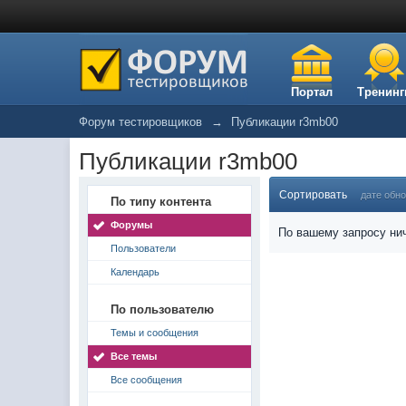
Портал
Тренинг
Форум тестировщиков
→
Публикации r3mb00
Публикации r3mb00
Сортировать
дате обн
По типу контента
Форумы
По вашему запросу нич
Пользователи
Календарь
По пользователю
Темы и сообщения
Все темы
Все сообщения