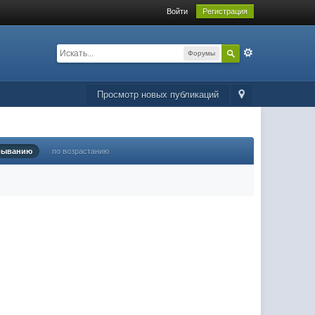
Войти
Регистрация
Форумы
Просмотр новых публикаций
быванию
по возрастанию