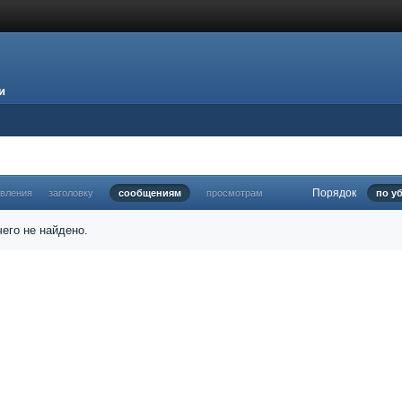
и
Порядок
овления
заголовку
сообщениям
просмотрам
по у
его не найдено.