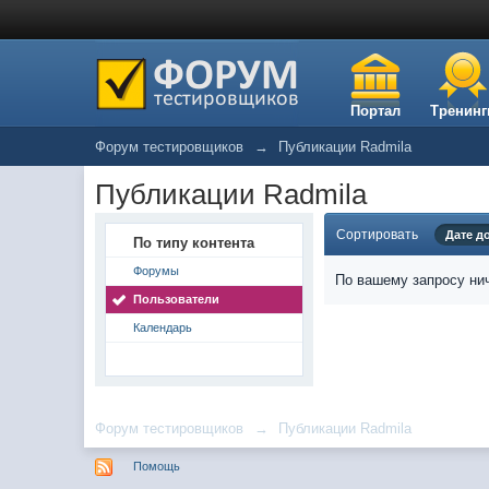
Портал
Тренинг
Форум тестировщиков
→
Публикации Radmila
Публикации Radmila
Сортировать
Дате д
По типу контента
Форумы
По вашему запросу нич
Пользователи
Календарь
Форум тестировщиков
→
Публикации Radmila
Помощь