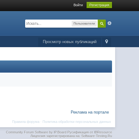
Войти
Регистрация
Пользователи
Просмотр новых публикаций
Реклама на портале
Правила форума
·
Политика обработки персональных данных
Community Forum Software by IP.Board
Русификация от IBResource
Лицензия зарегистрирована на: Software-Testing.Ru