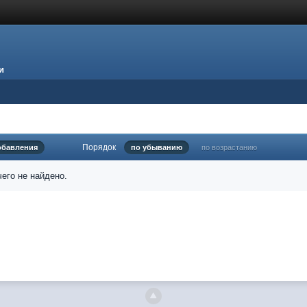
и
Порядок
обавления
по убыванию
по возрастанию
его не найдено.