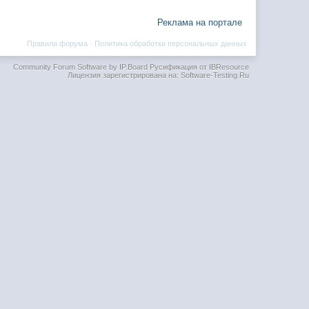
Реклама на портале
Правила форума
·
Политика обработки персональных данных
Community Forum Software by IP.Board
Русификация от IBResource
Лицензия зарегистрирована на: Software-Testing.Ru