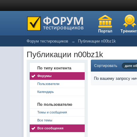
Портал
Тренинг
Форум тестировщиков
→
Публикации n00bz1k
Публикации n00bz1k
Сортировать
дате о
По типу контента
Форумы
По вашему запросу нич
Пользователи
Календарь
По пользователю
Темы и сообщения
Все темы
Все сообщения