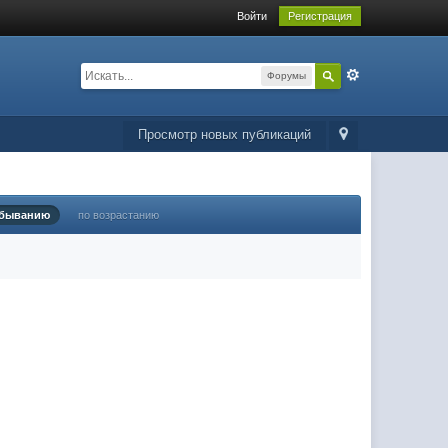
Войти
Регистрация
Форумы
Просмотр новых публикаций
убыванию
по возрастанию