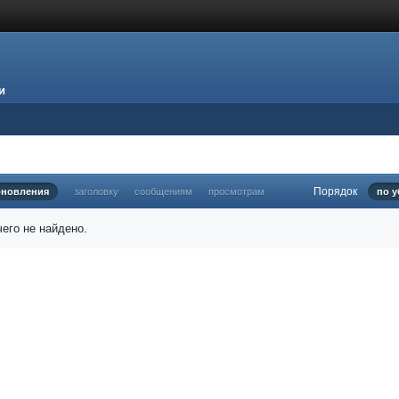
и
Порядок
бновления
заголовку
сообщениям
просмотрам
по 
его не найдено.