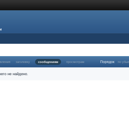
и
Порядок
овления
заголовку
сообщениям
просмотрам
по убы
его не найдено.