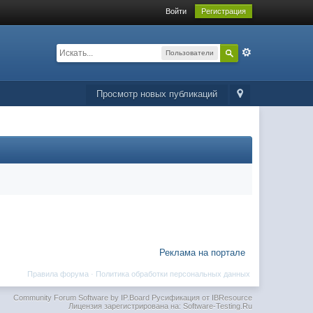
Войти
Регистрация
Пользователи
Просмотр новых публикаций
Реклама на портале
Правила форума
·
Политика обработки персональных данных
Community Forum Software by IP.Board
Русификация от IBResource
Лицензия зарегистрирована на: Software-Testing.Ru