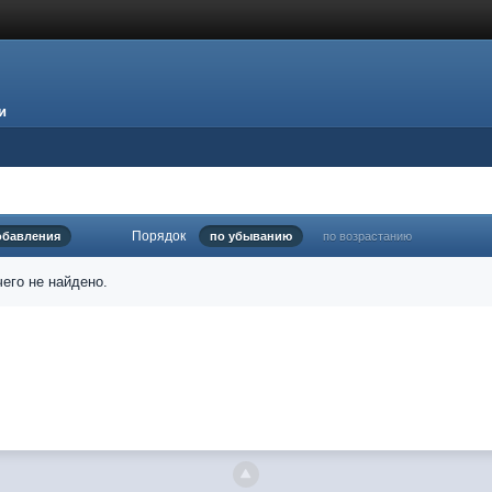
и
Порядок
обавления
по убыванию
по возрастанию
его не найдено.