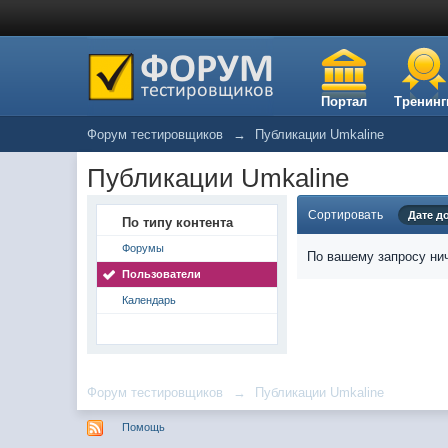
Портал
Тренинг
Форум тестировщиков
→
Публикации Umkaline
Публикации Umkaline
Сортировать
Дате д
По типу контента
Форумы
По вашему запросу нич
Пользователи
Календарь
Форум тестировщиков
→
Публикации Umkaline
Помощь