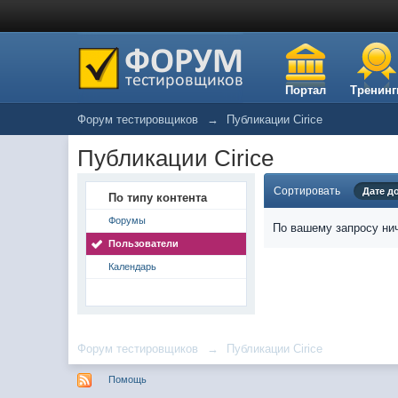
Портал
Тренинг
Форум тестировщиков
→
Публикации Cirice
Публикации Cirice
Сортировать
Дате д
По типу контента
Форумы
По вашему запросу нич
Пользователи
Календарь
Форум тестировщиков
→
Публикации Cirice
Помощь