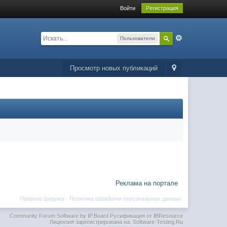
Войти
Регистрация
Пользователи
Просмотр новых публикаций
Реклама на портале
Правила форума
·
Политика обработки персональных данных
Community Forum Software by IP.Board
Русификация от IBResource
Лицензия зарегистрирована на: Software-Testing.Ru