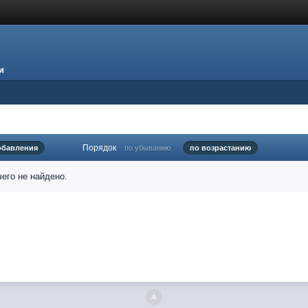
и
Порядок
обавления
по убыванию
по возрастанию
его не найдено.