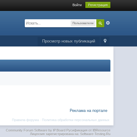
Войти
Регистрация
Пользователи
Просмотр новых публикаций
Реклама на портале
Правила форума
·
Политика обработки персональных данных
Community Forum Software by IP.Board
Русификация от IBResource
Лицензия зарегистрирована на: Software-Testing.Ru