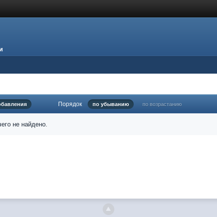
и
Порядок
обавления
по убыванию
по возрастанию
его не найдено.