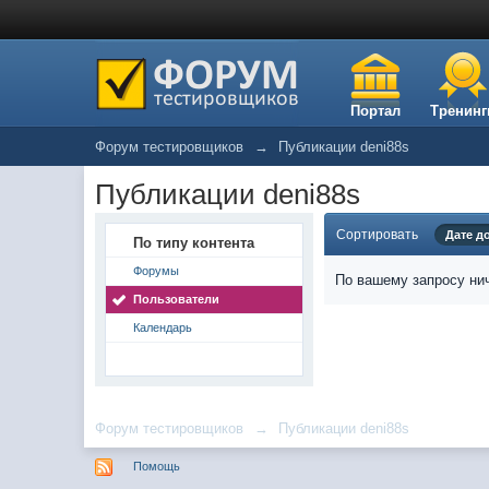
Портал
Тренинг
Форум тестировщиков
→
Публикации deni88s
Публикации deni88s
Сортировать
Дате д
По типу контента
Форумы
По вашему запросу нич
Пользователи
Календарь
Форум тестировщиков
→
Публикации deni88s
Помощь