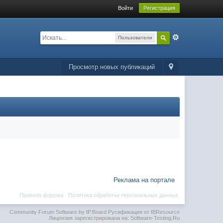
Войти
Регистрация
Пользователи
Просмотр новых публикаций
Реклама на портале
Правила форума
·
Политика обработки персональных данных
Community Forum Software by IP.Board
Русификация от IBResource
Лицензия зарегистрирована на: Software-Testing.Ru