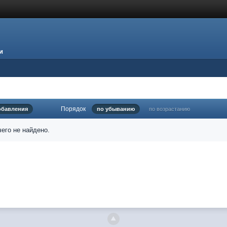
и
Порядок
обавления
по убыванию
по возрастанию
его не найдено.