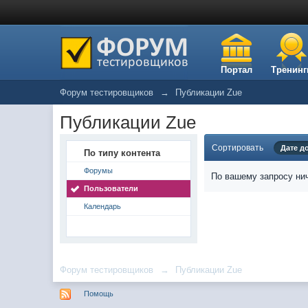
Портал
Тренинг
Форум тестировщиков
→
Публикации Zue
Публикации Zue
Сортировать
Дате д
По типу контента
Форумы
По вашему запросу нич
Пользователи
Календарь
Форум тестировщиков
→
Публикации Zue
Помощь