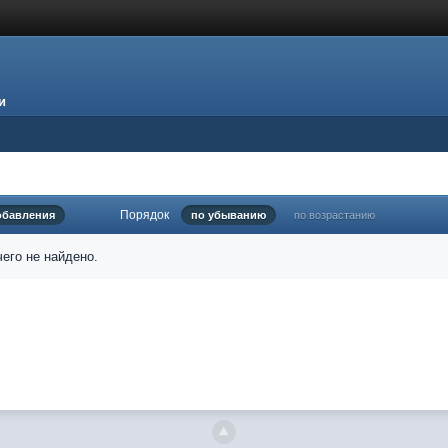
и
Порядок
обавления
по убыванию
по возрастанию
его не найдено.