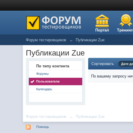
Портал
Тренинг
Форум тестировщиков
→
Публикации Zue
Публикации Zue
Сортировать
Дате д
По типу контента
Форумы
По вашему запросу нич
Пользователи
Календарь
Форум тестировщиков
→
Публикации Zue
Помощь