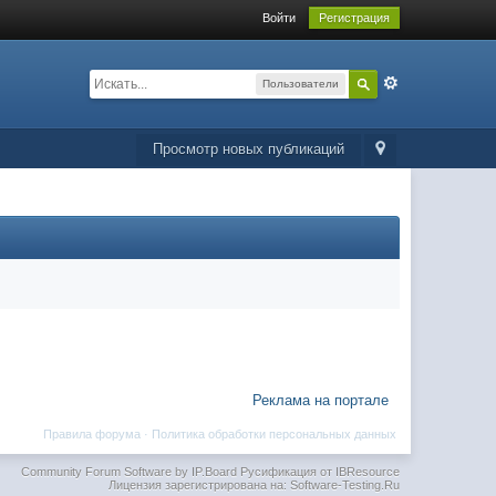
Войти
Регистрация
Пользователи
Просмотр новых публикаций
Реклама на портале
Правила форума
·
Политика обработки персональных данных
Community Forum Software by IP.Board
Русификация от IBResource
Лицензия зарегистрирована на: Software-Testing.Ru