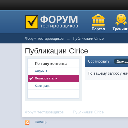
Портал
Тренинг
Форум тестировщиков
→
Публикации Cirice
Публикации Cirice
Сортировать
Дате д
По типу контента
Форумы
По вашему запросу нич
Пользователи
Календарь
Форум тестировщиков
→
Публикации Cirice
Помощь