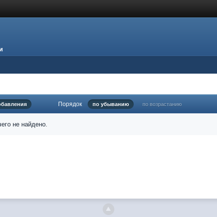
и
Порядок
обавления
по убыванию
по возрастанию
его не найдено.