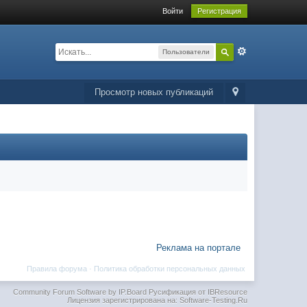
Войти
Регистрация
Пользователи
Просмотр новых публикаций
Реклама на портале
Правила форума
·
Политика обработки персональных данных
Community Forum Software by IP.Board
Русификация от IBResource
Лицензия зарегистрирована на: Software-Testing.Ru