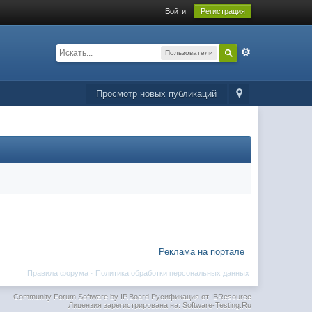
Войти
Регистрация
Пользователи
Просмотр новых публикаций
Реклама на портале
Правила форума
·
Политика обработки персональных данных
Community Forum Software by IP.Board
Русификация от IBResource
Лицензия зарегистрирована на: Software-Testing.Ru