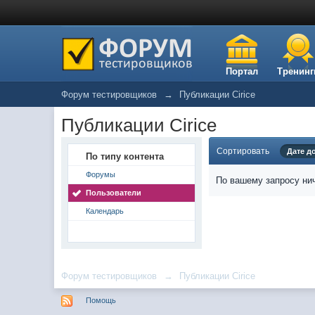
Портал
Тренинг
Форум тестировщиков
→
Публикации Cirice
Публикации Cirice
Сортировать
Дате д
По типу контента
Форумы
По вашему запросу нич
Пользователи
Календарь
Форум тестировщиков
→
Публикации Cirice
Помощь