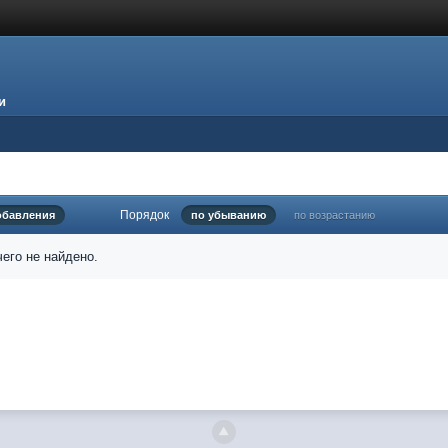
и
Порядок
обавления
по убыванию
по возрастанию
его не найдено.