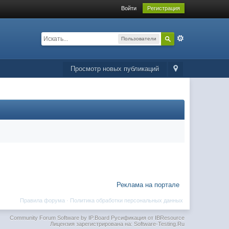
Войти
Регистрация
Пользователи
Просмотр новых публикаций
Реклама на портале
Правила форума
·
Политика обработки персональных данных
Community Forum Software by IP.Board
Русификация от IBResource
Лицензия зарегистрирована на: Software-Testing.Ru