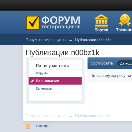
Портал
Тренинг
Форум тестировщиков
→
Публикации n00bz1k
Публикации n00bz1k
Сортировать
Дате д
По типу контента
Форумы
По вашему запросу нич
Пользователи
Календарь
Форум тестировщиков
→
Публикации n00bz1k
Помощь