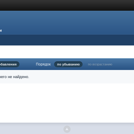
и
Порядок
обавления
по убыванию
по возрастанию
его не найдено.