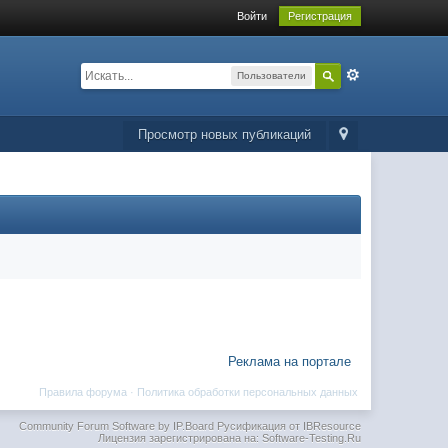
Войти
Регистрация
Пользователи
Просмотр новых публикаций
Реклама на портале
Правила форума
·
Политика обработки персональных данных
Community Forum Software by IP.Board
Русификация от IBResource
Лицензия зарегистрирована на: Software-Testing.Ru