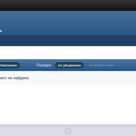
и
Порядок
обавления
по убыванию
по возрастанию
его не найдено.