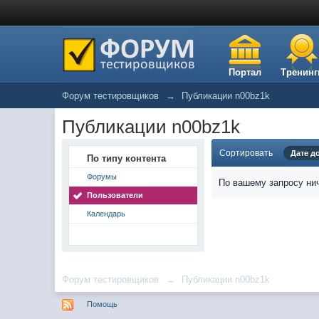
Портал
Тренинг
Форум тестировщиков
→
Публикации n00bz1k
Публикации n00bz1k
Сортировать
Дате д
По типу контента
Форумы
По вашему запросу нич
Пользователи
Календарь
Форум тестировщиков
→
Публикации n00bz1k
Помощь