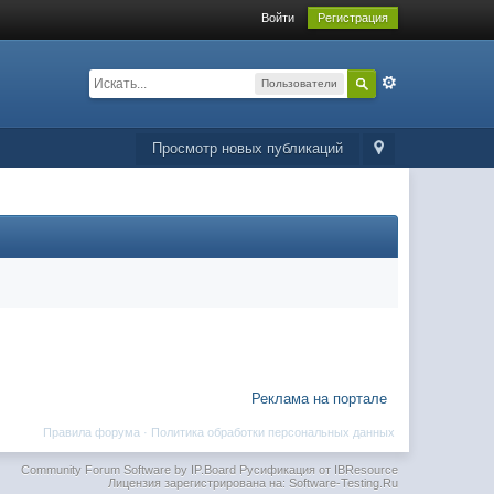
Войти
Регистрация
Пользователи
Просмотр новых публикаций
Реклама на портале
Правила форума
·
Политика обработки персональных данных
Community Forum Software by IP.Board
Русификация от IBResource
Лицензия зарегистрирована на: Software-Testing.Ru