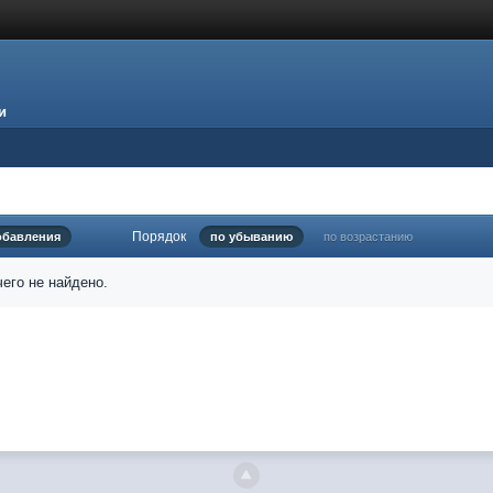
и
Порядок
обавления
по убыванию
по возрастанию
его не найдено.