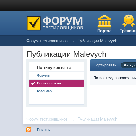
Портал
Тренинг
Форум тестировщиков
→
Публикации Malevych
Публикации Malevych
Сортировать
Дате д
По типу контента
Форумы
По вашему запросу нич
Пользователи
Календарь
Форум тестировщиков
→
Публикации Malevych
Помощь