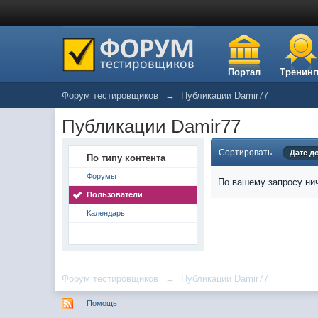
Портал
Тренинг
Форум тестировщиков
→
Публикации Damir77
Публикации Damir77
Сортировать
Дате д
По типу контента
Форумы
По вашему запросу нич
Пользователи
Календарь
Форум тестировщиков
→
Публикации Damir77
Помощь