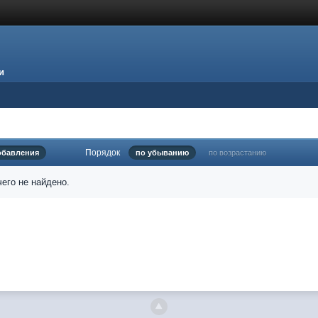
и
Порядок
обавления
по убыванию
по возрастанию
его не найдено.