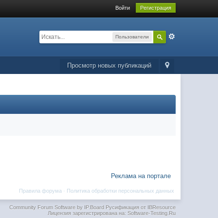
Войти
Регистрация
Пользователи
Просмотр новых публикаций
Реклама на портале
Правила форума
·
Политика обработки персональных данных
Community Forum Software by IP.Board
Русификация от IBResource
Лицензия зарегистрирована на: Software-Testing.Ru