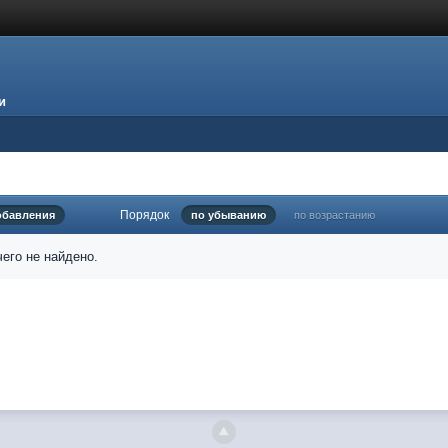
и
Порядок
обавления
по убыванию
по возрастанию
его не найдено.