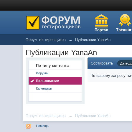
Портал
Тренинг
Форум тестировщиков
→
Публикации YanaAn
Публикации YanaAn
Сортировать
Дате д
По типу контента
Форумы
По вашему запросу нич
Пользователи
Календарь
Форум тестировщиков
→
Публикации YanaAn
Помощь