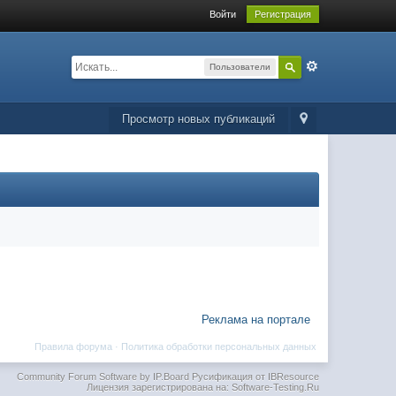
Войти
Регистрация
Пользователи
Просмотр новых публикаций
Реклама на портале
Правила форума
·
Политика обработки персональных данных
Community Forum Software by IP.Board
Русификация от IBResource
Лицензия зарегистрирована на: Software-Testing.Ru