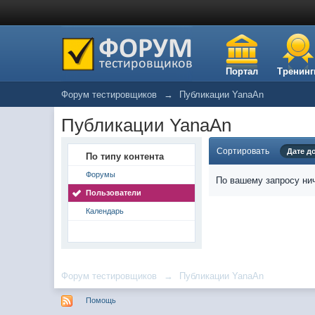
Портал
Тренинг
Форум тестировщиков
→
Публикации YanaAn
Публикации YanaAn
Сортировать
Дате д
По типу контента
Форумы
По вашему запросу нич
Пользователи
Календарь
Форум тестировщиков
→
Публикации YanaAn
Помощь