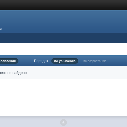
и
Порядок
обавления
по убыванию
по возрастанию
его не найдено.