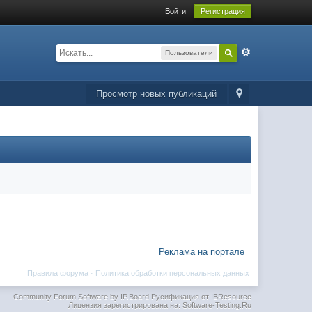
Войти
Регистрация
Пользователи
Просмотр новых публикаций
Реклама на портале
Правила форума
·
Политика обработки персональных данных
Community Forum Software by IP.Board
Русификация от IBResource
Лицензия зарегистрирована на: Software-Testing.Ru