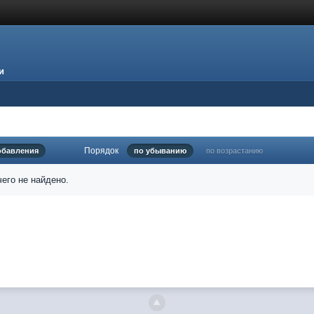
и
Порядок
обавления
по убыванию
по возрастанию
его не найдено.