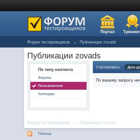
Портал
Тренинг
Форум тестировщиков
→
Публикации zovads
Публикации zovads
Сортировать
Дате д
По типу контента
Форумы
По вашему запросу нич
Пользователи
Календарь
Форум тестировщиков
→
Публикации zovads
Помощь