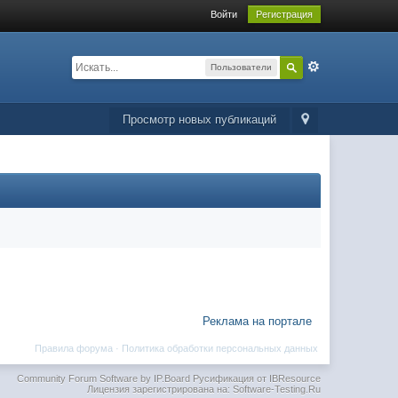
Войти
Регистрация
Пользователи
Просмотр новых публикаций
Реклама на портале
Правила форума
·
Политика обработки персональных данных
Community Forum Software by IP.Board
Русификация от IBResource
Лицензия зарегистрирована на: Software-Testing.Ru