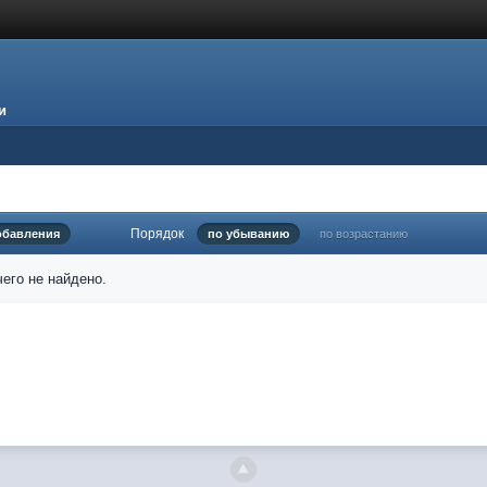
и
Порядок
обавления
по убыванию
по возрастанию
его не найдено.