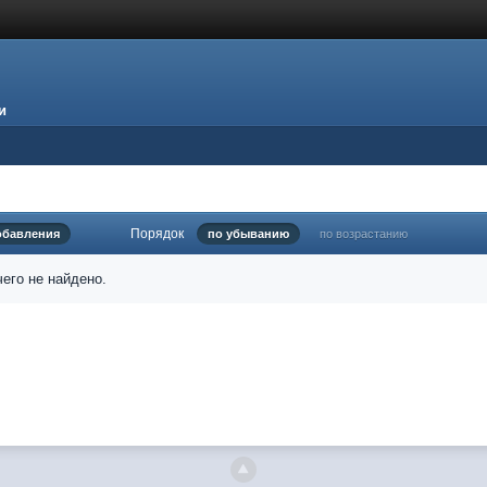
и
Порядок
обавления
по убыванию
по возрастанию
его не найдено.