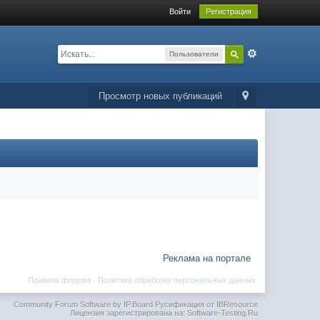
Войти
Регистрация
Пользователи
Просмотр новых публикаций
Реклама на портале
Правила форума
·
Политика обработки персональных данных
Community Forum Software by IP.Board
Русификация от IBResource
Лицензия зарегистрирована на: Software-Testing.Ru