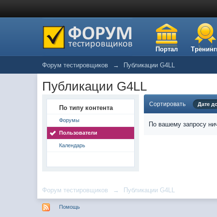
Портал
Тренинг
Форум тестировщиков
→
Публикации G4LL
Публикации G4LL
Сортировать
Дате д
По типу контента
Форумы
По вашему запросу нич
Пользователи
Календарь
Форум тестировщиков
→
Публикации G4LL
Помощь