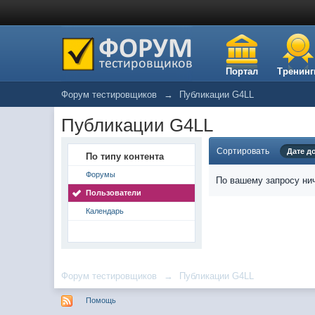
Портал
Тренинг
Форум тестировщиков
→
Публикации G4LL
Публикации G4LL
Сортировать
Дате д
По типу контента
Форумы
По вашему запросу нич
Пользователи
Календарь
Форум тестировщиков
→
Публикации G4LL
Помощь