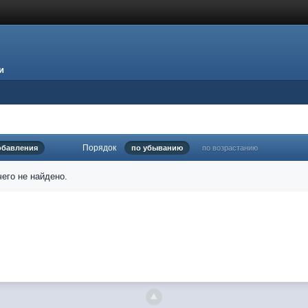
и
Порядок
обавления
по убыванию
по возрастанию
его не найдено.