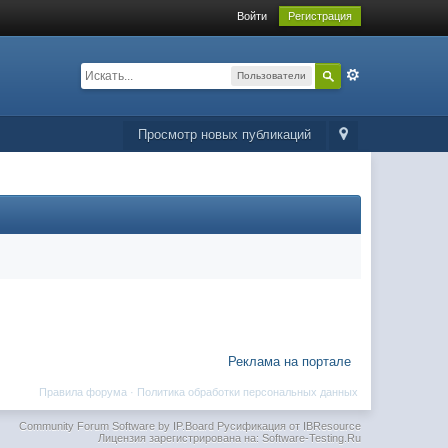
Войти
Регистрация
Пользователи
Просмотр новых публикаций
Реклама на портале
Правила форума
·
Политика обработки персональных данных
Community Forum Software by IP.Board
Русификация от IBResource
Лицензия зарегистрирована на: Software-Testing.Ru