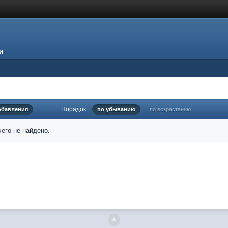
и
Порядок
обавления
по убыванию
по возрастанию
его не найдено.