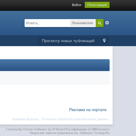
Войти
Регистрация
Пользователи
Просмотр новых публикаций
Реклама на портале
Правила форума
·
Политика обработки персональных данных
Community Forum Software by IP.Board
Русификация от IBResource
Лицензия зарегистрирована на: Software-Testing.Ru