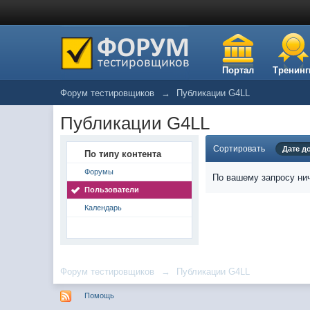
Портал
Тренинг
Форум тестировщиков
→
Публикации G4LL
Публикации G4LL
Сортировать
Дате д
По типу контента
Форумы
По вашему запросу нич
Пользователи
Календарь
Форум тестировщиков
→
Публикации G4LL
Помощь