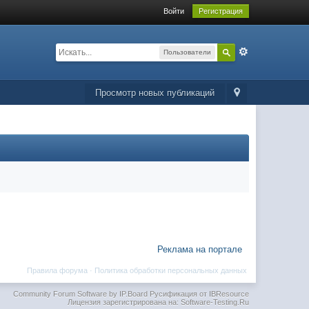
Войти
Регистрация
Пользователи
Просмотр новых публикаций
Реклама на портале
Правила форума
·
Политика обработки персональных данных
Community Forum Software by IP.Board
Русификация от IBResource
Лицензия зарегистрирована на: Software-Testing.Ru