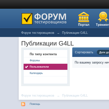
Портал
Тренинг
Форум тестировщиков
→
Публикации G4LL
Публикации G4LL
Сортировать
Дате д
По типу контента
Форумы
По вашему запросу нич
Пользователи
Календарь
Форум тестировщиков
→
Публикации G4LL
Помощь