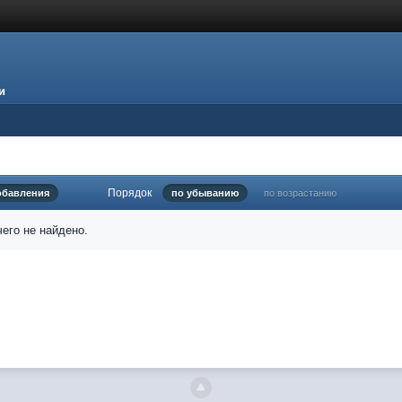
и
Порядок
обавления
по убыванию
по возрастанию
его не найдено.