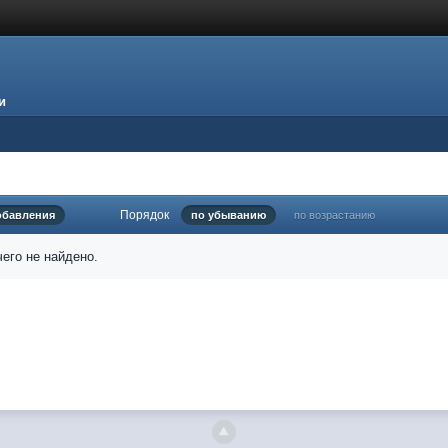
и
Порядок
обавления
по убыванию
по возрастанию
его не найдено.