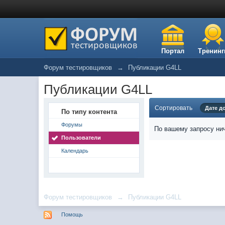
Портал
Тренинг
Форум тестировщиков
→
Публикации G4LL
Публикации G4LL
Сортировать
Дате д
По типу контента
Форумы
По вашему запросу нич
Пользователи
Календарь
Форум тестировщиков
→
Публикации G4LL
Помощь