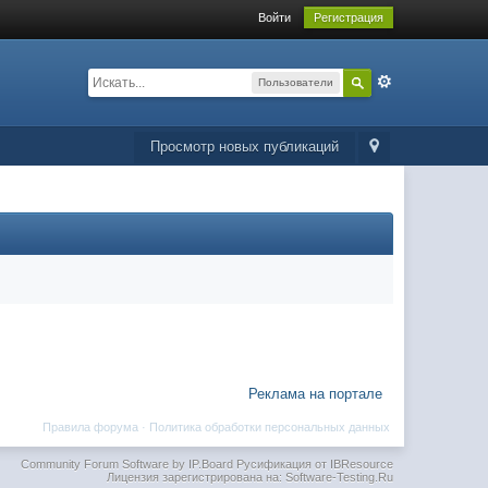
Войти
Регистрация
Пользователи
Просмотр новых публикаций
Реклама на портале
Правила форума
·
Политика обработки персональных данных
Community Forum Software by IP.Board
Русификация от IBResource
Лицензия зарегистрирована на: Software-Testing.Ru