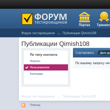
Портал
Тренинг
Форум тестировщиков
→
Публикации Qimish108
Публикации Qimish108
Сортировать
Дате д
По типу контента
Форумы
По вашему запросу нич
Пользователи
Календарь
Форум тестировщиков
→
Публикации Qimish108
Помощь