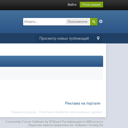
Войти
Регистрация
Пользователи
Просмотр новых публикаций
Реклама на портале
Правила форума
·
Политика обработки персональных данных
Community Forum Software by IP.Board
Русификация от IBResource
Лицензия зарегистрирована на: Software-Testing.Ru