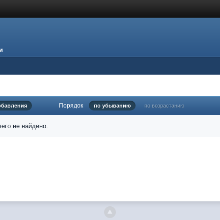
и
Порядок
обавления
по убыванию
по возрастанию
его не найдено.