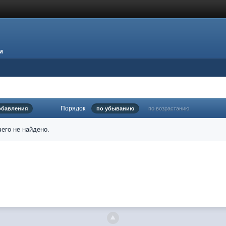
и
Порядок
обавления
по убыванию
по возрастанию
его не найдено.