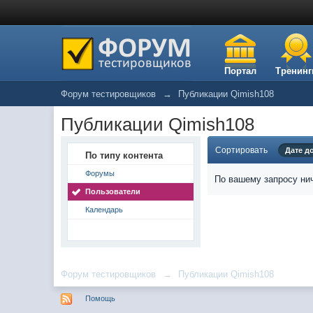
Портал
Тренинг
Форум тестировщиков
→
Публикации Qimish108
Публикации Qimish108
Сортировать
Дате д
По типу контента
Форумы
По вашему запросу нич
Пользователи
Календарь
Форум тестировщиков
→
Публикации Qimish108
Помощь