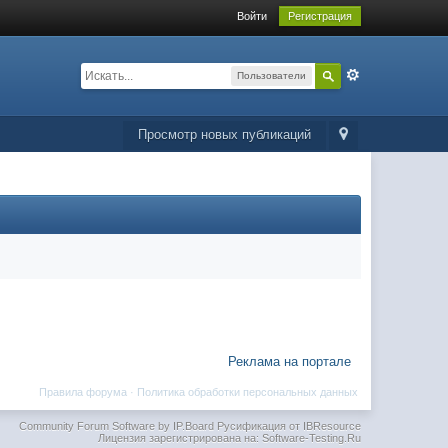
Войти
Регистрация
Пользователи
Просмотр новых публикаций
Реклама на портале
Правила форума
·
Политика обработки персональных данных
Community Forum Software by IP.Board
Русификация от IBResource
Лицензия зарегистрирована на: Software-Testing.Ru