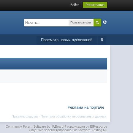
Войти
Регистрация
Пользователи
Просмотр новых публикаций
Реклама на портале
Правила форума
·
Политика обработки персональных данных
Community Forum Software by IP.Board
Русификация от IBResource
Лицензия зарегистрирована на: Software-Testing.Ru