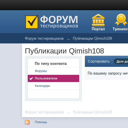
Портал
Тренинг
Форум тестировщиков
→
Публикации Qimish108
Публикации Qimish108
Сортировать
Дате д
По типу контента
Форумы
По вашему запросу нич
Пользователи
Календарь
Форум тестировщиков
→
Публикации Qimish108
Помощь