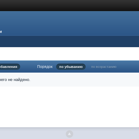
и
Порядок
обавления
по убыванию
по возрастанию
его не найдено.