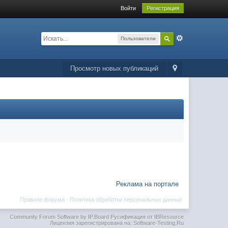
Войти
Регистрация
Пользователи
Просмотр новых публикаций
Реклама на портале
Правила форума
·
Политика обработки персональных данных
Community Forum Software by IP.Board
Русификация от IBResource
Лицензия зарегистрирована на: Software-Testing.Ru