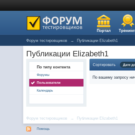
Портал
Тренинг
Форум тестировщиков
→
Публикации Elizabeth1
Публикации Elizabeth1
Сортировать
Дате д
По типу контента
Форумы
По вашему запросу нич
Пользователи
Календарь
Форум тестировщиков
→
Публикации Elizabeth1
Помощь