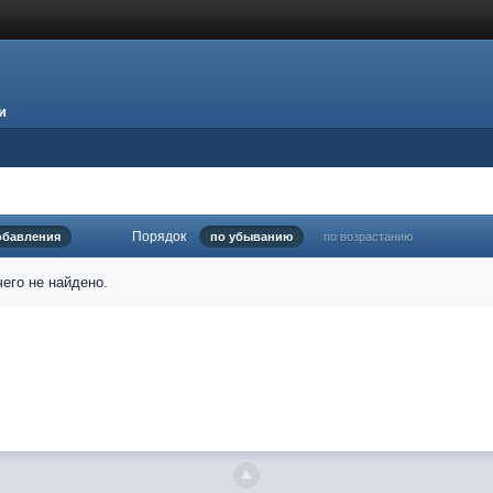
и
Порядок
обавления
по убыванию
по возрастанию
его не найдено.