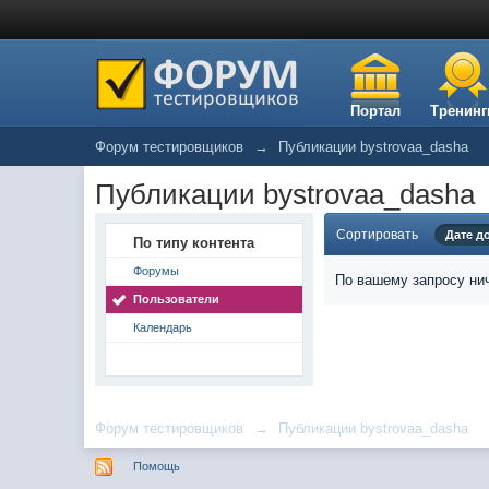
Портал
Тренинг
Форум тестировщиков
→
Публикации bystrovaa_dasha
Публикации bystrovaa_dasha
Сортировать
Дате д
По типу контента
Форумы
По вашему запросу нич
Пользователи
Календарь
Форум тестировщиков
→
Публикации bystrovaa_dasha
Помощь