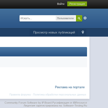
Войти
Регистрация
Пользователи
Просмотр новых публикаций
Реклама на портале
Правила форума
·
Политика обработки персональных данных
Community Forum Software by IP.Board
Русификация от IBResource
Лицензия зарегистрирована на: Software-Testing.Ru