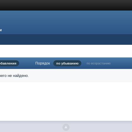
и
Порядок
обавления
по убыванию
по возрастанию
его не найдено.