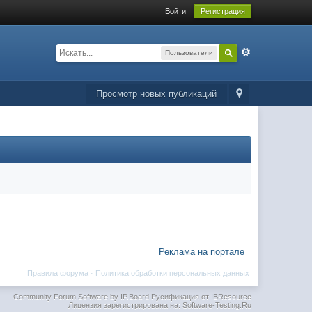
Войти
Регистрация
Пользователи
Просмотр новых публикаций
Реклама на портале
Правила форума
·
Политика обработки персональных данных
Community Forum Software by IP.Board
Русификация от IBResource
Лицензия зарегистрирована на: Software-Testing.Ru