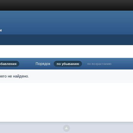
и
Порядок
обавления
по убыванию
по возрастанию
его не найдено.