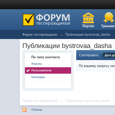
Портал
Тренинг
Форум тестировщиков
→
Публикации bystrovaa_dasha
Публикации bystrovaa_dasha
Сортировать
Дате д
По типу контента
Форумы
По вашему запросу нич
Пользователи
Календарь
Форум тестировщиков
→
Публикации bystrovaa_dasha
Помощь