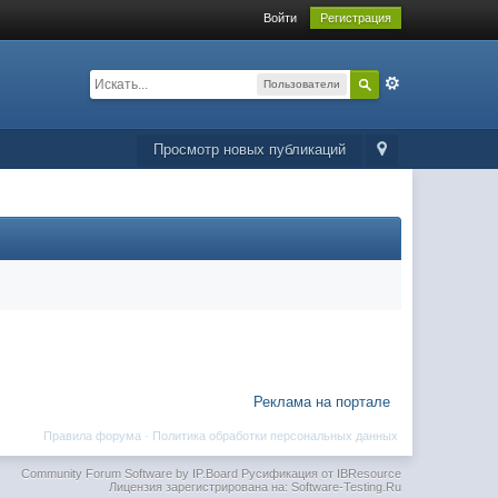
Войти
Регистрация
Пользователи
Просмотр новых публикаций
Реклама на портале
Правила форума
·
Политика обработки персональных данных
Community Forum Software by IP.Board
Русификация от IBResource
Лицензия зарегистрирована на: Software-Testing.Ru