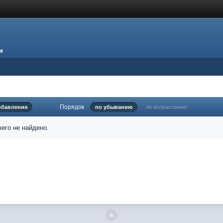
и
Порядок
обавления
по убыванию
по возрастанию
его не найдено.