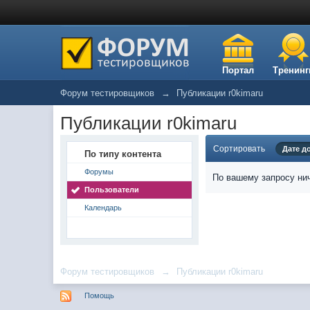
Портал
Тренинг
Форум тестировщиков
→
Публикации r0kimaru
Публикации r0kimaru
Сортировать
Дате д
По типу контента
Форумы
По вашему запросу нич
Пользователи
Календарь
Форум тестировщиков
→
Публикации r0kimaru
Помощь