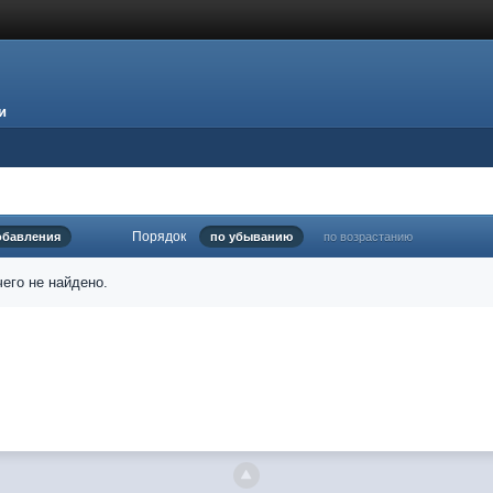
и
Порядок
обавления
по убыванию
по возрастанию
его не найдено.