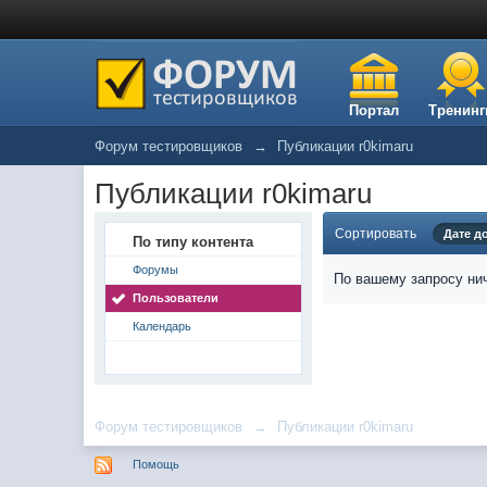
Портал
Тренинг
Форум тестировщиков
→
Публикации r0kimaru
Публикации r0kimaru
Сортировать
Дате д
По типу контента
Форумы
По вашему запросу нич
Пользователи
Календарь
Форум тестировщиков
→
Публикации r0kimaru
Помощь