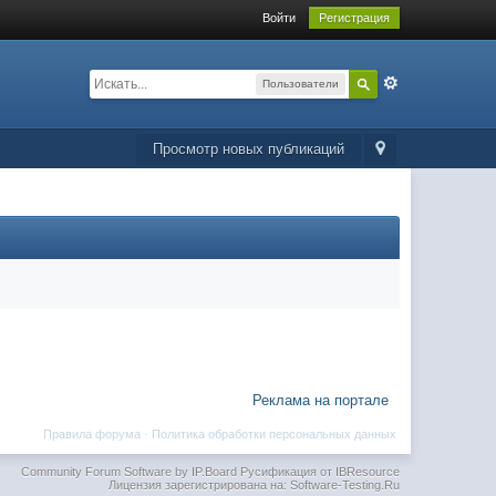
Войти
Регистрация
Пользователи
Просмотр новых публикаций
Реклама на портале
Правила форума
·
Политика обработки персональных данных
Community Forum Software by IP.Board
Русификация от IBResource
Лицензия зарегистрирована на: Software-Testing.Ru