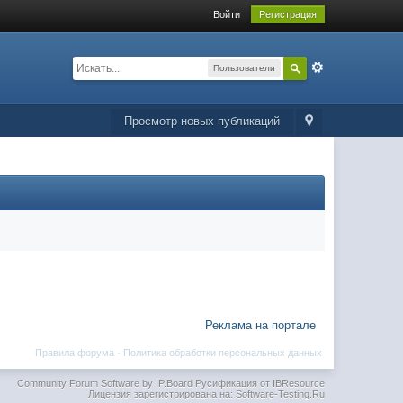
Войти
Регистрация
Пользователи
Просмотр новых публикаций
Реклама на портале
Правила форума
·
Политика обработки персональных данных
Community Forum Software by IP.Board
Русификация от IBResource
Лицензия зарегистрирована на: Software-Testing.Ru