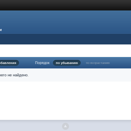
и
Порядок
обавления
по убыванию
по возрастанию
его не найдено.