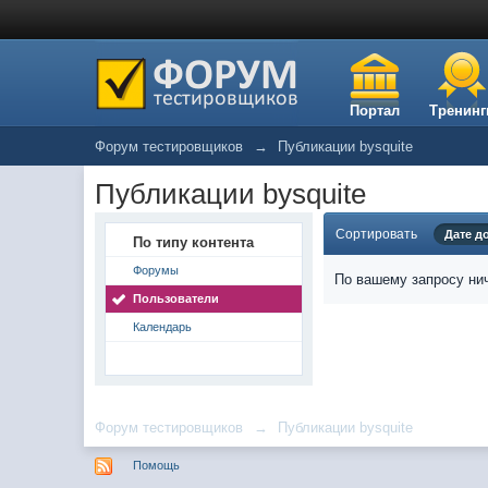
Портал
Тренинг
Форум тестировщиков
→
Публикации bysquite
Публикации bysquite
Сортировать
Дате д
По типу контента
Форумы
По вашему запросу нич
Пользователи
Календарь
Форум тестировщиков
→
Публикации bysquite
Помощь