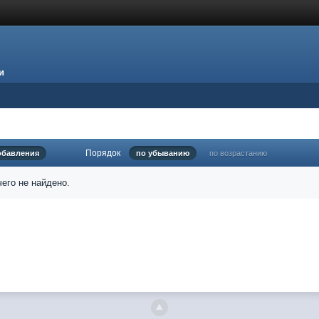
и
Порядок
обавления
по убыванию
по возрастанию
его не найдено.