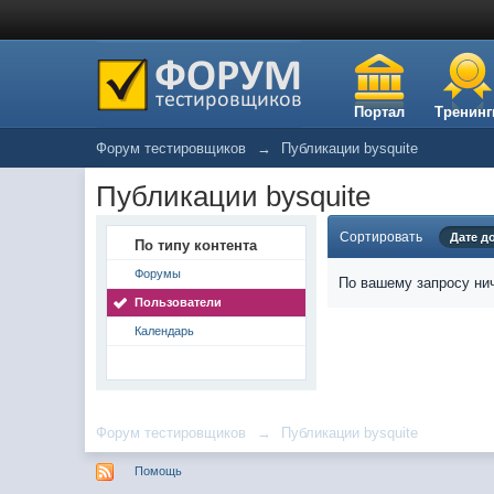
Портал
Тренинг
Форум тестировщиков
→
Публикации bysquite
Публикации bysquite
Сортировать
Дате д
По типу контента
Форумы
По вашему запросу нич
Пользователи
Календарь
Форум тестировщиков
→
Публикации bysquite
Помощь