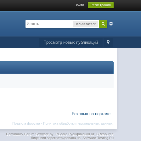
Войти
Регистрация
Пользователи
Просмотр новых публикаций
Реклама на портале
Правила форума
·
Политика обработки персональных данных
Community Forum Software by IP.Board
Русификация от IBResource
Лицензия зарегистрирована на: Software-Testing.Ru